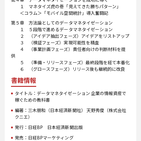
１ マネタイズ虎の巻「見えてきた勝ちパターン」
＜コラム＞「モバイル空間統計」導入奮闘記
第５章 方法論としてのデータマネタイゼーション
１ ５段階で進めるデータマネタイゼーション
２ （アイデア抽出フェーズ）アイデアをリストアップ
３ （検証フェーズ）実現可能性を精査
４ （事業計画フェーズ）責任者向けの判断材料を提
供
５ （準備・リリースフェーズ）最終段階を経て本番化
６ （グロースフェーズ）リリース後も継続的に改良
書籍情報
タイトル：データマネタイゼーション 企業の情報資産で
稼ぐための教科書
編著：三木朋和（日本経済新聞社） 天野秀俊（株式会社
クニエ）
発行：日経BP 日本経済新聞出版
発売：日経BPマーケティング