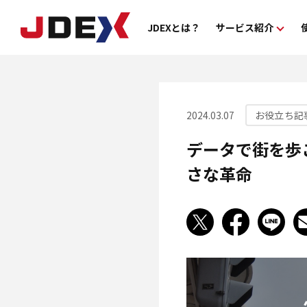
JDEXとは？
サービス紹介
機能紹介
料
2024.03.07
お役立ち記
データで街を歩こ
さな革命