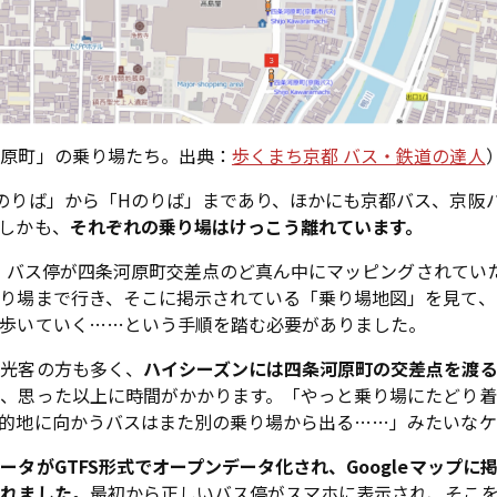
河原町」の乗り場たち。出典：
歩くまち京都 バス・鉄道の達人
のりば」から「Hのりば」まであり、ほかにも京都バス、京阪
しかも、
それぞれの乗り場はけっこう離れています。
pでは、バス停が四条河原町交差点のど真ん中にマッピングされて
り場まで行き、そこに掲示されている「乗り場地図」を見て、
で歩いていく……という手順を踏む必要がありました。
観光客の方も多く、
ハイシーズンには四条河原町の交差点を渡
、思った以上に時間がかかります。「やっと乗り場にたどり着
的地に向かうバスはまた別の乗り場から出る……」みたいなケ
ータがGTFS形式でオープンデータ化され、Googleマップに
されました。
最初から正しいバス停がスマホに表示され、そこ