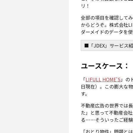
リ！
全部の項目を確認してみ
からどうぞ。株式会社L
ダーメイドのデータを
■「JDEX」サービス
ユースケース：
「
LIFULL HOME’S
」のト
日現在）。この膨大な
す。
不動産広告の世界では長
た」と思って不動産会社
る……そういったご経
「おとり物件」問題と