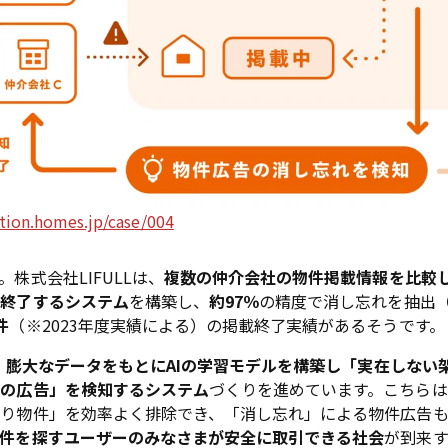
ution.homes.jp/case/004
株式会社LIFULLは、
複数の仲介会社の物件掲載情報を比較
を終了するシステム
を構築し、
約97％
の精度で消し忘れを抽出（
件
（※2023年度実績による）の掲載終了実績があるそうです。
、
膨大なデータをもとにAIの学習モデルを構築し「実在しない
件の広告」を検知するシステム
づくりを進めています。こちら
とり物件」を効率よく排除でき、「消し忘れ」による物件広告
物件を探すユーザーのみなさまが安全に取引できる社会
が到来