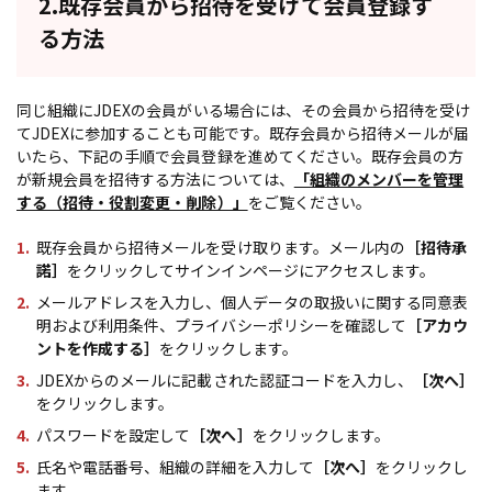
2.既存会員から招待を受けて会員登録す
る方法
同じ組織にJDEXの会員がいる場合には、その会員から招待を受け
てJDEXに参加することも可能です。既存会員から招待メールが届
いたら、下記の手順で会員登録を進めてください。既存会員の方
が新規会員を招待する方法については、
「組織のメンバーを管理
する（招待・役割変更・削除）」
をご覧ください。
既存会員から招待メールを受け取ります。メール内の
［招待承
諾］
をクリックしてサインインページにアクセスします。
メールアドレスを入力し、個人データの取扱いに関する同意表
明および利用条件、プライバシーポリシーを確認して
［アカウ
ントを作成する］
をクリックします。
JDEXからのメールに記載された認証コードを入力し、
［次へ］
をクリックします。
パスワードを設定して
［次へ］
をクリックします。
氏名や電話番号、組織の詳細を入力して
［次へ］
をクリックし
ます。